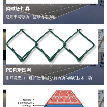
网球场灯具
适用于网球场、篮球场等场地
PE包塑围网
耐环境应力、延长使用年限: 特有旋勾编织技术，确保产品弯曲处无破裂； 痕高密度的原粒塑料，比普通的包塑围网使用年限长5-8年； 细节决定品质，品质决定价值，