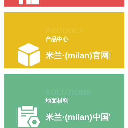
专业体育场地设施营造企业
PRODUCT
产品中心
米兰·(milan)官网网页
自主研发，产品质量优异稳定
SOLUTIONS
地面材料
米兰·(milan)中国官方