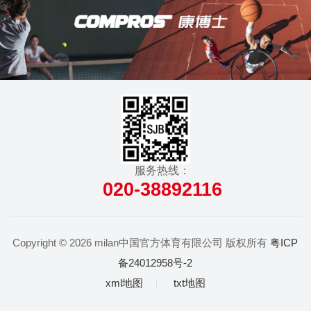
服务热线：
020-38892116
Copyright © 2026 milan中国官方体育有限公司 版权所有
粤ICP
备24012958号-2
xml地图
txt地图