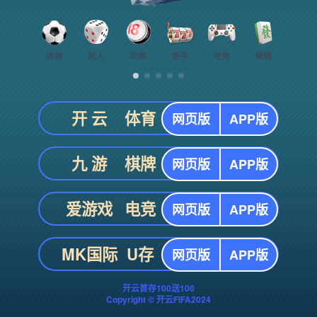
VIP
体育
送28
VIP
棋牌
VIP
开 云
体育
网页版
APP版
送28
电竞
U取
九 游
棋牌
网页版
APP版
VIP
U存
爱游戏
电竞
网页版
APP版
U取
MK国际
U存
网页版
APP版
开云首存100送100
Copyright © 开云FIFA2024